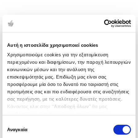
Αυτή η ιστοσελίδα χρησιμοποιεί cookies
Χρησιμοποιούμε cookies για την εξατομίκευση
περιεχομένου και διαφημίσεων, την παροχή λειτουργιών
κοινωνικών μέσων και την ανάλυση της
επισκεψιμότητάς μας. Επιδίωξη μας είναι σας
προσφέρουμε μία όσο το δυνατό πιο ταιριαστή στις
προτιμήσεις σας και πιο ενδιαφέρουσα στις αναζητήσεις
σας περιήγηση, με τις καλύτερες δυνατές προτάσεις.
Κάνοντας κλικ στην ‘’
Αποδοχή όλων
’’ θα μας
βοηθήσετε να ανταποκριθούμε στα παραπάνω.
Μπορείτε επίσης να επεξεργαστείτε ποια cookies σας
Επιλογή
ενδιαφέρουν και να επιλέξετε από τα παρακάτω με την
Αναγκαία
συγκατάθεσης
‘’
Αποδοχή επιλογών
΄΄και να ενημερωθείτε σχετικά με