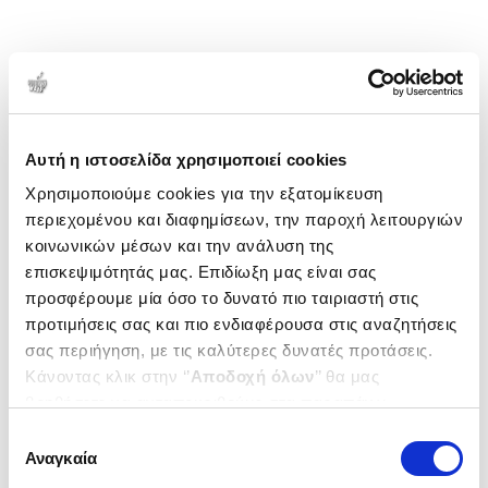
Αυτή η ιστοσελίδα χρησιμοποιεί cookies
Χρησιμοποιούμε cookies για την εξατομίκευση
περιεχομένου και διαφημίσεων, την παροχή λειτουργιών
κοινωνικών μέσων και την ανάλυση της
επισκεψιμότητάς μας. Επιδίωξη μας είναι σας
προσφέρουμε μία όσο το δυνατό πιο ταιριαστή στις
προτιμήσεις σας και πιο ενδιαφέρουσα στις αναζητήσεις
σας περιήγηση, με τις καλύτερες δυνατές προτάσεις.
Κάνοντας κλικ στην ‘’
Αποδοχή όλων
’’ θα μας
βοηθήσετε να ανταποκριθούμε στα παραπάνω.
Μπορείτε επίσης να επεξεργαστείτε ποια cookies σας
Επιλογή
ενδιαφέρουν και να επιλέξετε από τα παρακάτω με την
Αναγκαία
συγκατάθεσης
‘’
Αποδοχή επιλογών
΄΄και να ενημερωθείτε σχετικά με