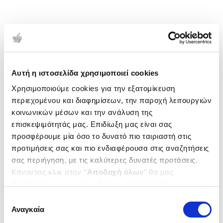
Αυτή η ιστοσελίδα χρησιμοποιεί cookies
Χρησιμοποιούμε cookies για την εξατομίκευση
περιεχομένου και διαφημίσεων, την παροχή λειτουργιών
κοινωνικών μέσων και την ανάλυση της
επισκεψιμότητάς μας. Επιδίωξη μας είναι σας
προσφέρουμε μία όσο το δυνατό πιο ταιριαστή στις
προτιμήσεις σας και πιο ενδιαφέρουσα στις αναζητήσεις
σας περιήγηση, με τις καλύτερες δυνατές προτάσεις.
Κάνοντας κλικ στην ‘’
Αποδοχή όλων
’’ θα μας
βοηθήσετε να ανταποκριθούμε στα παραπάνω.
Μπορείτε επίσης να επεξεργαστείτε ποια cookies σας
Επιλογή
ενδιαφέρουν και να επιλέξετε από τα παρακάτω με την
Αναγκαία
συγκατάθεσης
‘’
Αποδοχή επιλογών
΄΄και να ενημερωθείτε σχετικά με