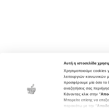
Αυτή η ιστοσελίδα χρησι
Χρησιμοποιούμε cookies γ
λειτουργιών κοινωνικών μ
προσφέρουμε μία όσο το δ
αναζητήσεις σας περιήγησ
Κάνοντας κλικ στην ‘’
Απο
Μπορείτε επίσης να επεξε
παρακάτω με την ‘’
Αποδο