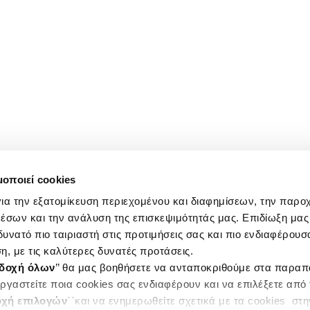
μοποιεί cookies
ια την εξατομίκευση περιεχομένου και διαφημίσεων, την παρο
έσων και την ανάλυση της επισκεψιμότητάς μας. Επιδίωξη μας 
υνατό πιο ταιριαστή στις προτιμήσεις σας και πιο ενδιαφέρουσα
η, με τις καλύτερες δυνατές προτάσεις.
δοχή όλων
’’ θα μας βοηθήσετε να ανταποκριθούμε στα παρα
ργαστείτε ποια cookies σας ενδιαφέρουν και να επιλέξετε από
χή επιλογών
΄΄και να ενημερωθείτε σχετικά με τα cookies στ