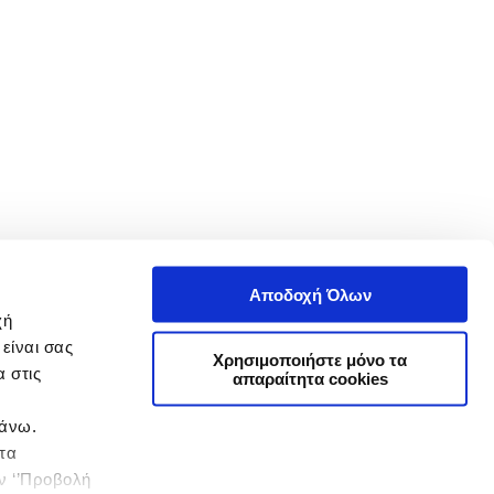
Αποδοχή Όλων
χή
είναι σας
Χρησιμοποιήστε μόνο τα
 στις
απαραίτητα cookies
πάνω.
 τα
ην ‘’Προβολή