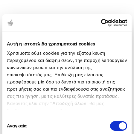
Αυτή η ιστοσελίδα χρησιμοποιεί cookies
Χρησιμοποιούμε cookies για την εξατομίκευση
περιεχομένου και διαφημίσεων, την παροχή λειτουργιών
κοινωνικών μέσων και την ανάλυση της
επισκεψιμότητάς μας. Επιδίωξη μας είναι σας
προσφέρουμε μία όσο το δυνατό πιο ταιριαστή στις
προτιμήσεις σας και πιο ενδιαφέρουσα στις αναζητήσεις
σας περιήγηση, με τις καλύτερες δυνατές προτάσεις.
Κάνοντας κλικ στην ‘’
Αποδοχή όλων
’’ θα μας
βοηθήσετε να ανταποκριθούμε στα παραπάνω.
Μπορείτε επίσης να επεξεργαστείτε ποια cookies σας
Επιλογή
ενδιαφέρουν και να επιλέξετε από τα παρακάτω με την
Αναγκαία
συγκατάθεσης
‘’
Αποδοχή επιλογών
΄΄και να ενημερωθείτε σχετικά με