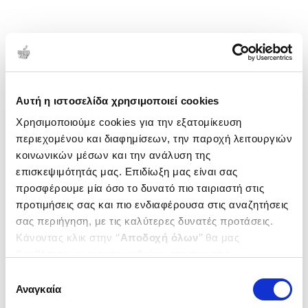
Αυτή η ιστοσελίδα χρησιμοποιεί cookies
Χρησιμοποιούμε cookies για την εξατομίκευση
περιεχομένου και διαφημίσεων, την παροχή λειτουργιών
κοινωνικών μέσων και την ανάλυση της
επισκεψιμότητάς μας. Επιδίωξη μας είναι σας
προσφέρουμε μία όσο το δυνατό πιο ταιριαστή στις
προτιμήσεις σας και πιο ενδιαφέρουσα στις αναζητήσεις
σας περιήγηση, με τις καλύτερες δυνατές προτάσεις.
Κάνοντας κλικ στην ‘’
Αποδοχή όλων
’’ θα μας
βοηθήσετε να ανταποκριθούμε στα παραπάνω.
Μπορείτε επίσης να επεξεργαστείτε ποια cookies σας
Επιλογή
ενδιαφέρουν και να επιλέξετε από τα παρακάτω με την
Αναγκαία
συγκατάθεσης
‘’
Αποδοχή επιλογών
΄΄και να ενημερωθείτε σχετικά με