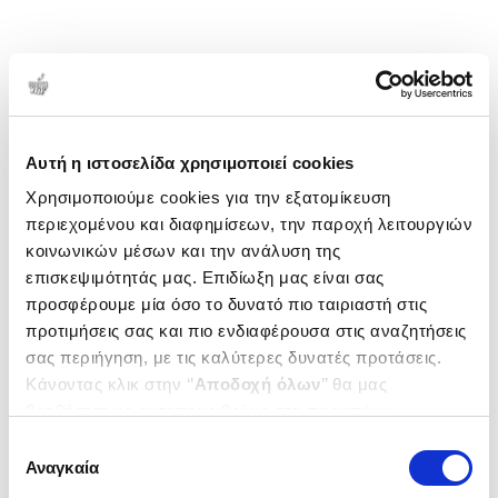
Αυτή η ιστοσελίδα χρησιμοποιεί cookies
Χρησιμοποιούμε cookies για την εξατομίκευση
περιεχομένου και διαφημίσεων, την παροχή λειτουργιών
κοινωνικών μέσων και την ανάλυση της
επισκεψιμότητάς μας. Επιδίωξη μας είναι σας
προσφέρουμε μία όσο το δυνατό πιο ταιριαστή στις
προτιμήσεις σας και πιο ενδιαφέρουσα στις αναζητήσεις
σας περιήγηση, με τις καλύτερες δυνατές προτάσεις.
Κάνοντας κλικ στην ‘’
Αποδοχή όλων
’’ θα μας
βοηθήσετε να ανταποκριθούμε στα παραπάνω.
Μπορείτε επίσης να επεξεργαστείτε ποια cookies σας
Επιλογή
ενδιαφέρουν και να επιλέξετε από τα παρακάτω με την
Αναγκαία
συγκατάθεσης
‘’
Αποδοχή επιλογών
΄΄και να ενημερωθείτε σχετικά με