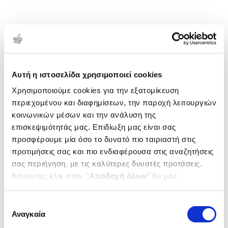
Αυτή η ιστοσελίδα χρησιμοποιεί cookies
Χρησιμοποιούμε cookies για την εξατομίκευση
περιεχομένου και διαφημίσεων, την παροχή λειτουργιών
κοινωνικών μέσων και την ανάλυση της
επισκεψιμότητάς μας. Επιδίωξη μας είναι σας
προσφέρουμε μία όσο το δυνατό πιο ταιριαστή στις
προτιμήσεις σας και πιο ενδιαφέρουσα στις αναζητήσεις
σας περιήγηση, με τις καλύτερες δυνατές προτάσεις.
Κάνοντας κλικ στην ‘’
Αποδοχή όλων
’’ θα μας
βοηθήσετε να ανταποκριθούμε στα παραπάνω.
Μπορείτε επίσης να επεξεργαστείτε ποια cookies σας
Επιλογή
ενδιαφέρουν και να επιλέξετε από τα παρακάτω με την
Αναγκαία
συγκατάθεσης
‘’
Αποδοχή επιλογών
΄΄και να ενημερωθείτε σχετικά με