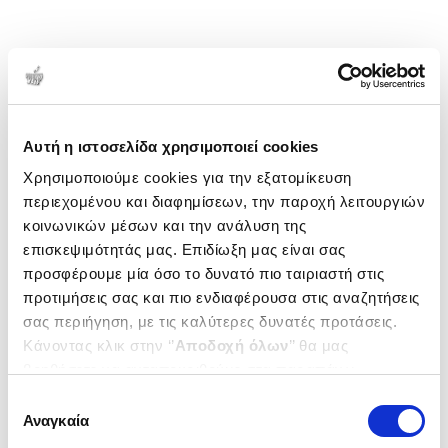
Αυτή η ιστοσελίδα χρησιμοποιεί cookies
Χρησιμοποιούμε cookies για την εξατομίκευση
περιεχομένου και διαφημίσεων, την παροχή λειτουργιών
κοινωνικών μέσων και την ανάλυση της
επισκεψιμότητάς μας. Επιδίωξη μας είναι σας
προσφέρουμε μία όσο το δυνατό πιο ταιριαστή στις
προτιμήσεις σας και πιο ενδιαφέρουσα στις αναζητήσεις
σας περιήγηση, με τις καλύτερες δυνατές προτάσεις.
Κάνοντας κλικ στην ‘’
Αποδοχή όλων
’’ θα μας
βοηθήσετε να ανταποκριθούμε στα παραπάνω.
Μπορείτε επίσης να επεξεργαστείτε ποια cookies σας
Επιλογή
ενδιαφέρουν και να επιλέξετε από τα παρακάτω με την
Αναγκαία
συγκατάθεσης
‘’
Αποδοχή επιλογών
΄΄και να ενημερωθείτε σχετικά με