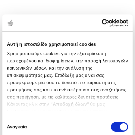
Αυτή η ιστοσελίδα χρησιμοποιεί cookies
Χρησιμοποιούμε cookies για την εξατομίκευση
περιεχομένου και διαφημίσεων, την παροχή λειτουργιών
κοινωνικών μέσων και την ανάλυση της
επισκεψιμότητάς μας. Επιδίωξη μας είναι σας
προσφέρουμε μία όσο το δυνατό πιο ταιριαστή στις
προτιμήσεις σας και πιο ενδιαφέρουσα στις αναζητήσεις
σας περιήγηση, με τις καλύτερες δυνατές προτάσεις.
Κάνοντας κλικ στην ‘’
Αποδοχή όλων
’’ θα μας
βοηθήσετε να ανταποκριθούμε στα παραπάνω.
Μπορείτε επίσης να επεξεργαστείτε ποια cookies σας
Επιλογή
ενδιαφέρουν και να επιλέξετε από τα παρακάτω με την
Αναγκαία
συγκατάθεσης
‘’
Αποδοχή επιλογών
΄΄και να ενημερωθείτε σχετικά με