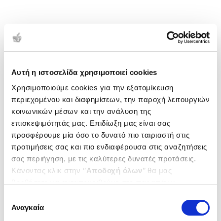
Αυτή η ιστοσελίδα χρησιμοποιεί cookies
Χρησιμοποιούμε cookies για την εξατομίκευση
περιεχομένου και διαφημίσεων, την παροχή λειτουργιών
κοινωνικών μέσων και την ανάλυση της
επισκεψιμότητάς μας. Επιδίωξη μας είναι σας
προσφέρουμε μία όσο το δυνατό πιο ταιριαστή στις
προτιμήσεις σας και πιο ενδιαφέρουσα στις αναζητήσεις
σας περιήγηση, με τις καλύτερες δυνατές προτάσεις.
Κάνοντας κλικ στην ‘’
Αποδοχή όλων
’’ θα μας
βοηθήσετε να ανταποκριθούμε στα παραπάνω.
Μπορείτε επίσης να επεξεργαστείτε ποια cookies σας
Επιλογή
ενδιαφέρουν και να επιλέξετε από τα παρακάτω με την
Αναγκαία
συγκατάθεσης
‘’
Αποδοχή επιλογών
΄΄και να ενημερωθείτε σχετικά με