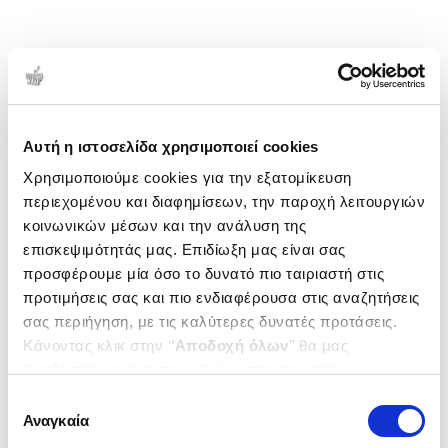
Αυτή η ιστοσελίδα χρησιμοποιεί cookies
Χρησιμοποιούμε cookies για την εξατομίκευση
περιεχομένου και διαφημίσεων, την παροχή λειτουργιών
κοινωνικών μέσων και την ανάλυση της
επισκεψιμότητάς μας. Επιδίωξη μας είναι σας
προσφέρουμε μία όσο το δυνατό πιο ταιριαστή στις
προτιμήσεις σας και πιο ενδιαφέρουσα στις αναζητήσεις
σας περιήγηση, με τις καλύτερες δυνατές προτάσεις.
Κάνοντας κλικ στην ‘’
Αποδοχή όλων
’’ θα μας
βοηθήσετε να ανταποκριθούμε στα παραπάνω.
Μπορείτε επίσης να επεξεργαστείτε ποια cookies σας
Επιλογή
ενδιαφέρουν και να επιλέξετε από τα παρακάτω με την
Αναγκαία
συγκατάθεσης
‘’
Αποδοχή επιλογών
΄΄και να ενημερωθείτε σχετικά με