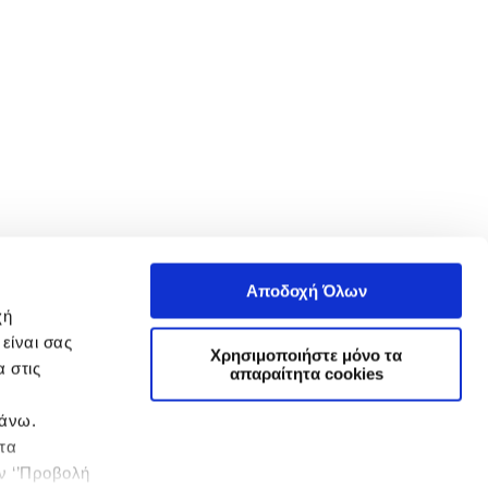
Αποδοχή Όλων
χή
είναι σας
Χρησιμοποιήστε μόνο τα
 στις
απαραίτητα cookies
πάνω.
 τα
ην ‘’Προβολή