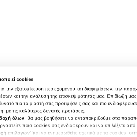
μοποιεί cookies
ια την εξατομίκευση περιεχομένου και διαφημίσεων, την παρο
έσων και την ανάλυση της επισκεψιμότητάς μας. Επιδίωξη μας 
υνατό πιο ταιριαστή στις προτιμήσεις σας και πιο ενδιαφέρουσα
η, με τις καλύτερες δυνατές προτάσεις.
δοχή όλων
’’ θα μας βοηθήσετε να ανταποκριθούμε στα παρα
ργαστείτε ποια cookies σας ενδιαφέρουν και να επιλέξετε από
χή επιλογών
΄΄και να ενημερωθείτε σχετικά με τα cookies στ