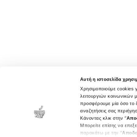
Αυτή η ιστοσελίδα χρησι
Χρησιμοποιούμε cookies γ
λειτουργιών κοινωνικών μ
προσφέρουμε μία όσο το δ
αναζητήσεις σας περιήγησ
Κάνοντας κλικ στην ‘’
Απο
Μπορείτε επίσης να επεξε
παρακάτω με την ‘’
Αποδο