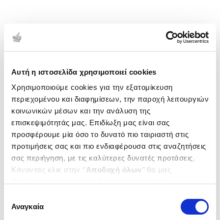
Αυτή η ιστοσελίδα χρησιμοποιεί cookies
Χρησιμοποιούμε cookies για την εξατομίκευση
περιεχομένου και διαφημίσεων, την παροχή λειτουργιών
κοινωνικών μέσων και την ανάλυση της
επισκεψιμότητάς μας. Επιδίωξη μας είναι σας
προσφέρουμε μία όσο το δυνατό πιο ταιριαστή στις
προτιμήσεις σας και πιο ενδιαφέρουσα στις αναζητήσεις
σας περιήγηση, με τις καλύτερες δυνατές προτάσεις.
Κάνοντας κλικ στην ‘’
Αποδοχή όλων
’’ θα μας
βοηθήσετε να ανταποκριθούμε στα παραπάνω.
Μπορείτε επίσης να επεξεργαστείτε ποια cookies σας
Επιλογή
ενδιαφέρουν και να επιλέξετε από τα παρακάτω με την
Αναγκαία
συγκατάθεσης
‘’
Αποδοχή επιλογών
΄΄και να ενημερωθείτε σχετικά με