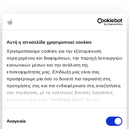
Αυτή η ιστοσελίδα χρησιμοποιεί cookies
Χρησιμοποιούμε cookies για την εξατομίκευση
περιεχομένου και διαφημίσεων, την παροχή λειτουργιών
κοινωνικών μέσων και την ανάλυση της
επισκεψιμότητάς μας. Επιδίωξη μας είναι σας
προσφέρουμε μία όσο το δυνατό πιο ταιριαστή στις
προτιμήσεις σας και πιο ενδιαφέρουσα στις αναζητήσεις
σας περιήγηση, με τις καλύτερες δυνατές προτάσεις.
Κάνοντας κλικ στην ‘’
Αποδοχή όλων
’’ θα μας
βοηθήσετε να ανταποκριθούμε στα παραπάνω.
Μπορείτε επίσης να επεξεργαστείτε ποια cookies σας
Επιλογή
ενδιαφέρουν και να επιλέξετε από τα παρακάτω με την
Αναγκαία
συγκατάθεσης
‘’
Αποδοχή επιλογών
΄΄και να ενημερωθείτε σχετικά με