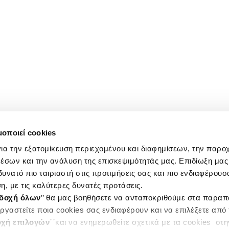
μοποιεί cookies
ια την εξατομίκευση περιεχομένου και διαφημίσεων, την παρο
έσων και την ανάλυση της επισκεψιμότητάς μας. Επιδίωξη μας 
υνατό πιο ταιριαστή στις προτιμήσεις σας και πιο ενδιαφέρουσα
η, με τις καλύτερες δυνατές προτάσεις.
δοχή όλων
’’ θα μας βοηθήσετε να ανταποκριθούμε στα παρα
ργαστείτε ποια cookies σας ενδιαφέρουν και να επιλέξετε από
χή επιλογών
΄΄και να ενημερωθείτε σχετικά με τα cookies στ