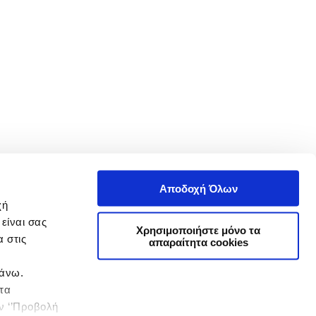
Αποδοχή Όλων
χή
είναι σας
Χρησιμοποιήστε μόνο τα
 στις
απαραίτητα cookies
πάνω.
 τα
ην ‘’Προβολή