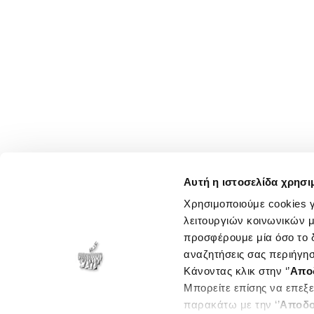
Αυτή η ιστοσελίδα χρησι
Χρησιμοποιούμε cookies γ
λειτουργιών κοινωνικών μ
προσφέρουμε μία όσο το δ
αναζητήσεις σας περιήγησ
Κάνοντας κλικ στην ‘’
Απο
Μπορείτε επίσης να επεξε
παρακάτω με την ‘’
Αποδο