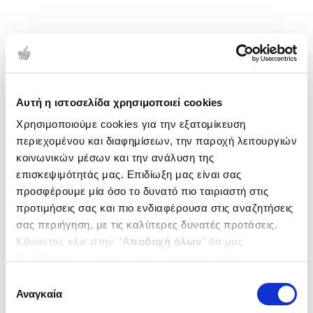
Αυτή η ιστοσελίδα χρησιμοποιεί cookies
Χρησιμοποιούμε cookies για την εξατομίκευση
περιεχομένου και διαφημίσεων, την παροχή λειτουργιών
κοινωνικών μέσων και την ανάλυση της
επισκεψιμότητάς μας. Επιδίωξη μας είναι σας
προσφέρουμε μία όσο το δυνατό πιο ταιριαστή στις
προτιμήσεις σας και πιο ενδιαφέρουσα στις αναζητήσεις
σας περιήγηση, με τις καλύτερες δυνατές προτάσεις.
Κάνοντας κλικ στην ‘’
Αποδοχή όλων
’’ θα μας
βοηθήσετε να ανταποκριθούμε στα παραπάνω.
Μπορείτε επίσης να επεξεργαστείτε ποια cookies σας
Επιλογή
ενδιαφέρουν και να επιλέξετε από τα παρακάτω με την
Αναγκαία
συγκατάθεσης
‘’
Αποδοχή επιλογών
΄΄και να ενημερωθείτε σχετικά με