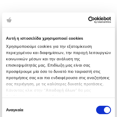
Αυτή η ιστοσελίδα χρησιμοποιεί cookies
Χρησιμοποιούμε cookies για την εξατομίκευση
περιεχομένου και διαφημίσεων, την παροχή λειτουργιών
κοινωνικών μέσων και την ανάλυση της
επισκεψιμότητάς μας. Επιδίωξη μας είναι σας
προσφέρουμε μία όσο το δυνατό πιο ταιριαστή στις
προτιμήσεις σας και πιο ενδιαφέρουσα στις αναζητήσεις
σας περιήγηση, με τις καλύτερες δυνατές προτάσεις.
Κάνοντας κλικ στην ‘’
Αποδοχή όλων
’’ θα μας
βοηθήσετε να ανταποκριθούμε στα παραπάνω.
Μπορείτε επίσης να επεξεργαστείτε ποια cookies σας
Επιλογή
ενδιαφέρουν και να επιλέξετε από τα παρακάτω με την
Αναγκαία
συγκατάθεσης
‘’
Αποδοχή επιλογών
΄΄και να ενημερωθείτε σχετικά με