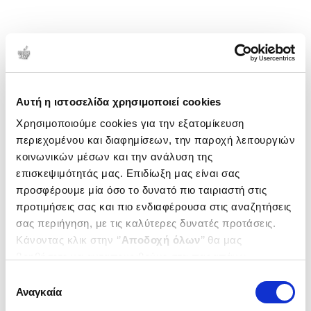
Αυτή η ιστοσελίδα χρησιμοποιεί cookies
Χρησιμοποιούμε cookies για την εξατομίκευση
περιεχομένου και διαφημίσεων, την παροχή λειτουργιών
κοινωνικών μέσων και την ανάλυση της
επισκεψιμότητάς μας. Επιδίωξη μας είναι σας
προσφέρουμε μία όσο το δυνατό πιο ταιριαστή στις
προτιμήσεις σας και πιο ενδιαφέρουσα στις αναζητήσεις
σας περιήγηση, με τις καλύτερες δυνατές προτάσεις.
Κάνοντας κλικ στην ‘’
Αποδοχή όλων
’’ θα μας
βοηθήσετε να ανταποκριθούμε στα παραπάνω.
Μπορείτε επίσης να επεξεργαστείτε ποια cookies σας
Επιλογή
ενδιαφέρουν και να επιλέξετε από τα παρακάτω με την
Αναγκαία
συγκατάθεσης
‘’
Αποδοχή επιλογών
΄΄και να ενημερωθείτε σχετικά με