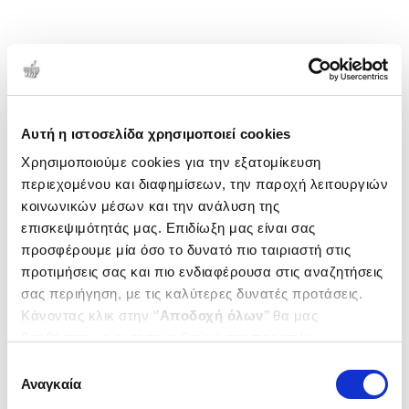
Αυτή η ιστοσελίδα χρησιμοποιεί cookies
Χρησιμοποιούμε cookies για την εξατομίκευση
περιεχομένου και διαφημίσεων, την παροχή λειτουργιών
κοινωνικών μέσων και την ανάλυση της
επισκεψιμότητάς μας. Επιδίωξη μας είναι σας
προσφέρουμε μία όσο το δυνατό πιο ταιριαστή στις
προτιμήσεις σας και πιο ενδιαφέρουσα στις αναζητήσεις
σας περιήγηση, με τις καλύτερες δυνατές προτάσεις.
Κάνοντας κλικ στην ‘’
Αποδοχή όλων
’’ θα μας
βοηθήσετε να ανταποκριθούμε στα παραπάνω.
Μπορείτε επίσης να επεξεργαστείτε ποια cookies σας
Επιλογή
ενδιαφέρουν και να επιλέξετε από τα παρακάτω με την
Αναγκαία
συγκατάθεσης
‘’
Αποδοχή επιλογών
΄΄και να ενημερωθείτε σχετικά με