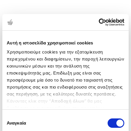
Αυτή η ιστοσελίδα χρησιμοποιεί cookies
Χρησιμοποιούμε cookies για την εξατομίκευση
περιεχομένου και διαφημίσεων, την παροχή λειτουργιών
κοινωνικών μέσων και την ανάλυση της
επισκεψιμότητάς μας. Επιδίωξη μας είναι σας
προσφέρουμε μία όσο το δυνατό πιο ταιριαστή στις
προτιμήσεις σας και πιο ενδιαφέρουσα στις αναζητήσεις
σας περιήγηση, με τις καλύτερες δυνατές προτάσεις.
Κάνοντας κλικ στην ‘’
Αποδοχή όλων
’’ θα μας
βοηθήσετε να ανταποκριθούμε στα παραπάνω.
Μπορείτε επίσης να επεξεργαστείτε ποια cookies σας
Επιλογή
ενδιαφέρουν και να επιλέξετε από τα παρακάτω με την
Αναγκαία
συγκατάθεσης
‘’
Αποδοχή επιλογών
΄΄και να ενημερωθείτε σχετικά με