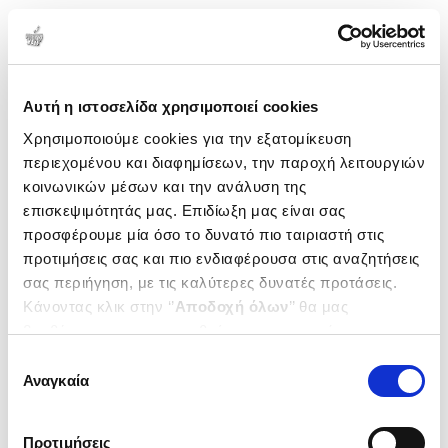
Αυτή η ιστοσελίδα χρησιμοποιεί cookies
Χρησιμοποιούμε cookies για την εξατομίκευση
περιεχομένου και διαφημίσεων, την παροχή λειτουργιών
κοινωνικών μέσων και την ανάλυση της
επισκεψιμότητάς μας. Επιδίωξη μας είναι σας
προσφέρουμε μία όσο το δυνατό πιο ταιριαστή στις
προτιμήσεις σας και πιο ενδιαφέρουσα στις αναζητήσεις
σας περιήγηση, με τις καλύτερες δυνατές προτάσεις.
Κάνοντας κλικ στην ‘’
Αποδοχή όλων
’’ θα μας
βοηθήσετε να ανταποκριθούμε στα παραπάνω.
Μπορείτε επίσης να επεξεργαστείτε ποια cookies σας
Επιλογή
ενδιαφέρουν και να επιλέξετε από τα παρακάτω με την
Αναγκαία
συγκατάθεσης
‘’
Αποδοχή επιλογών
΄΄και να ενημερωθείτε σχετικά με
τα cookies στην ‘’Προβολή λεπτομερειών’’.
Προτιμήσεις