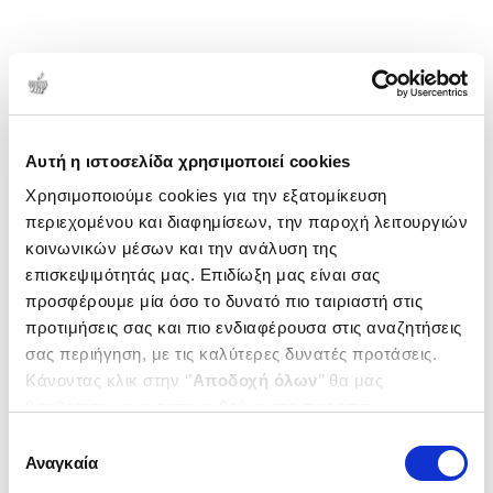
Αυτή η ιστοσελίδα χρησιμοποιεί cookies
Χρησιμοποιούμε cookies για την εξατομίκευση
περιεχομένου και διαφημίσεων, την παροχή λειτουργιών
κοινωνικών μέσων και την ανάλυση της
επισκεψιμότητάς μας. Επιδίωξη μας είναι σας
προσφέρουμε μία όσο το δυνατό πιο ταιριαστή στις
προτιμήσεις σας και πιο ενδιαφέρουσα στις αναζητήσεις
σας περιήγηση, με τις καλύτερες δυνατές προτάσεις.
Κάνοντας κλικ στην ‘’
Αποδοχή όλων
’’ θα μας
βοηθήσετε να ανταποκριθούμε στα παραπάνω.
Μπορείτε επίσης να επεξεργαστείτε ποια cookies σας
Επιλογή
ενδιαφέρουν και να επιλέξετε από τα παρακάτω με την
Αναγκαία
συγκατάθεσης
‘’
Αποδοχή επιλογών
΄΄και να ενημερωθείτε σχετικά με