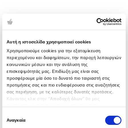
Αυτή η ιστοσελίδα χρησιμοποιεί cookies
Χρησιμοποιούμε cookies για την εξατομίκευση
περιεχομένου και διαφημίσεων, την παροχή λειτουργιών
κοινωνικών μέσων και την ανάλυση της
επισκεψιμότητάς μας. Επιδίωξη μας είναι σας
προσφέρουμε μία όσο το δυνατό πιο ταιριαστή στις
προτιμήσεις σας και πιο ενδιαφέρουσα στις αναζητήσεις
σας περιήγηση, με τις καλύτερες δυνατές προτάσεις.
Κάνοντας κλικ στην ‘’
Αποδοχή όλων
’’ θα μας
βοηθήσετε να ανταποκριθούμε στα παραπάνω.
Μπορείτε επίσης να επεξεργαστείτε ποια cookies σας
Επιλογή
ενδιαφέρουν και να επιλέξετε από τα παρακάτω με την
Αναγκαία
συγκατάθεσης
‘’
Αποδοχή επιλογών
΄΄και να ενημερωθείτε σχετικά με