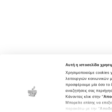
Αυτή η ιστοσελίδα χρησι
Χρησιμοποιούμε cookies γ
λειτουργιών κοινωνικών μ
προσφέρουμε μία όσο το δ
αναζητήσεις σας περιήγησ
Κάνοντας κλικ στην ‘’
Απο
Μπορείτε επίσης να επεξε
παρακάτω με την ‘’
Αποδο