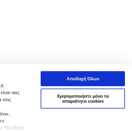
Αποδοχή Όλων
χή
είναι σας
Χρησιμοποιήστε μόνο τα
 στις
απαραίτητα cookies
πάνω.
 τα
ην ‘’Προβολή