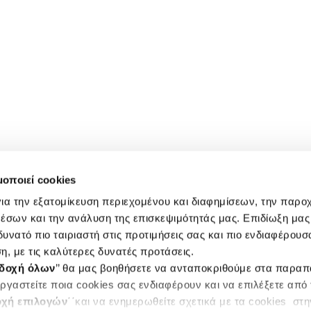
μοποιεί cookies
ια την εξατομίκευση περιεχομένου και διαφημίσεων, την παρο
έσων και την ανάλυση της επισκεψιμότητάς μας. Επιδίωξη μας 
υνατό πιο ταιριαστή στις προτιμήσεις σας και πιο ενδιαφέρουσα
η, με τις καλύτερες δυνατές προτάσεις.
δοχή όλων
’’ θα μας βοηθήσετε να ανταποκριθούμε στα παρα
ργαστείτε ποια cookies σας ενδιαφέρουν και να επιλέξετε από
χή επιλογών
΄΄και να ενημερωθείτε σχετικά με τα cookies στ