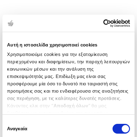
Αυτή η ιστοσελίδα χρησιμοποιεί cookies
Χρησιμοποιούμε cookies για την εξατομίκευση
περιεχομένου και διαφημίσεων, την παροχή λειτουργιών
κοινωνικών μέσων και την ανάλυση της
επισκεψιμότητάς μας. Επιδίωξη μας είναι σας
προσφέρουμε μία όσο το δυνατό πιο ταιριαστή στις
προτιμήσεις σας και πιο ενδιαφέρουσα στις αναζητήσεις
σας περιήγηση, με τις καλύτερες δυνατές προτάσεις.
Κάνοντας κλικ στην ‘’
Αποδοχή όλων
’’ θα μας
βοηθήσετε να ανταποκριθούμε στα παραπάνω.
Μπορείτε επίσης να επεξεργαστείτε ποια cookies σας
Επιλογή
ενδιαφέρουν και να επιλέξετε από τα παρακάτω με την
Αναγκαία
συγκατάθεσης
‘’
Αποδοχή επιλογών
΄΄και να ενημερωθείτε σχετικά με