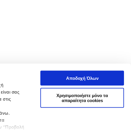
Αποδοχή Όλων
χή
είναι σας
Χρησιμοποιήστε μόνο τα
 στις
απαραίτητα cookies
πάνω.
 τα
ην ‘’Προβολή