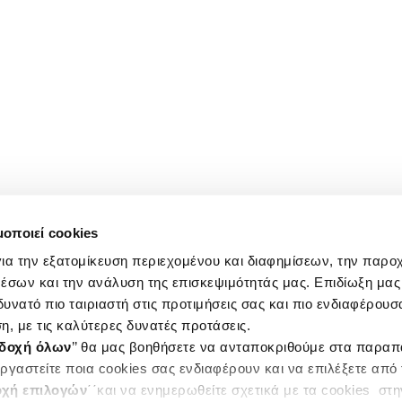
μοποιεί cookies
ια την εξατομίκευση περιεχομένου και διαφημίσεων, την παρο
έσων και την ανάλυση της επισκεψιμότητάς μας. Επιδίωξη μας 
υνατό πιο ταιριαστή στις προτιμήσεις σας και πιο ενδιαφέρουσα
η, με τις καλύτερες δυνατές προτάσεις.
δοχή όλων
’’ θα μας βοηθήσετε να ανταποκριθούμε στα παρα
ργαστείτε ποια cookies σας ενδιαφέρουν και να επιλέξετε από
χή επιλογών
΄΄και να ενημερωθείτε σχετικά με τα cookies στ