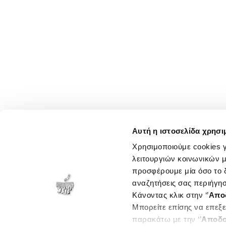
Αυτή η ιστοσελίδα χρησι
Χρησιμοποιούμε cookies γ
λειτουργιών κοινωνικών μ
προσφέρουμε μία όσο το δ
αναζητήσεις σας περιήγησ
Κάνοντας κλικ στην ‘’
Απο
Μπορείτε επίσης να επεξε
παρακάτω με την ‘’
Αποδο