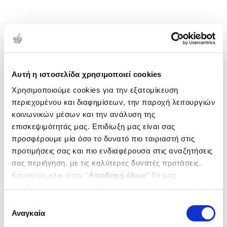
Αυτή η ιστοσελίδα χρησιμοποιεί cookies
Χρησιμοποιούμε cookies για την εξατομίκευση
περιεχομένου και διαφημίσεων, την παροχή λειτουργιών
κοινωνικών μέσων και την ανάλυση της
επισκεψιμότητάς μας. Επιδίωξη μας είναι σας
προσφέρουμε μία όσο το δυνατό πιο ταιριαστή στις
προτιμήσεις σας και πιο ενδιαφέρουσα στις αναζητήσεις
σας περιήγηση, με τις καλύτερες δυνατές προτάσεις.
Κάνοντας κλικ στην ‘’
Αποδοχή όλων
’’ θα μας
βοηθήσετε να ανταποκριθούμε στα παραπάνω.
Μπορείτε επίσης να επεξεργαστείτε ποια cookies σας
Επιλογή
ενδιαφέρουν και να επιλέξετε από τα παρακάτω με την
Αναγκαία
συγκατάθεσης
‘’
Αποδοχή επιλογών
΄΄και να ενημερωθείτε σχετικά με