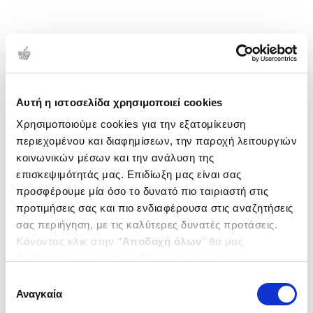
Αυτή η ιστοσελίδα χρησιμοποιεί cookies
Χρησιμοποιούμε cookies για την εξατομίκευση
περιεχομένου και διαφημίσεων, την παροχή λειτουργιών
κοινωνικών μέσων και την ανάλυση της
επισκεψιμότητάς μας. Επιδίωξη μας είναι σας
προσφέρουμε μία όσο το δυνατό πιο ταιριαστή στις
προτιμήσεις σας και πιο ενδιαφέρουσα στις αναζητήσεις
σας περιήγηση, με τις καλύτερες δυνατές προτάσεις.
Κάνοντας κλικ στην ‘’
Αποδοχή όλων
’’ θα μας
βοηθήσετε να ανταποκριθούμε στα παραπάνω.
Μπορείτε επίσης να επεξεργαστείτε ποια cookies σας
Επιλογή
ενδιαφέρουν και να επιλέξετε από τα παρακάτω με την
Αναγκαία
συγκατάθεσης
‘’
Αποδοχή επιλογών
΄΄και να ενημερωθείτε σχετικά με