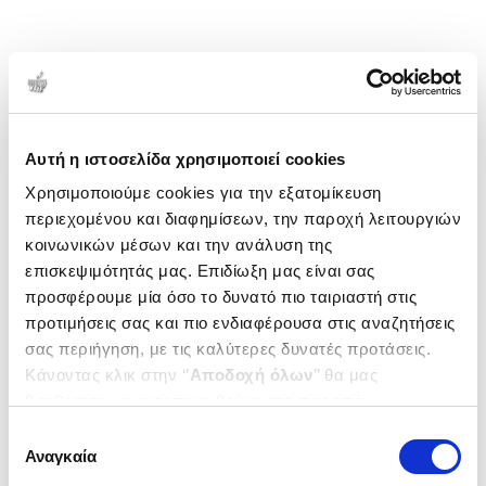
Αυτή η ιστοσελίδα χρησιμοποιεί cookies
Χρησιμοποιούμε cookies για την εξατομίκευση
περιεχομένου και διαφημίσεων, την παροχή λειτουργιών
κοινωνικών μέσων και την ανάλυση της
επισκεψιμότητάς μας. Επιδίωξη μας είναι σας
προσφέρουμε μία όσο το δυνατό πιο ταιριαστή στις
προτιμήσεις σας και πιο ενδιαφέρουσα στις αναζητήσεις
σας περιήγηση, με τις καλύτερες δυνατές προτάσεις.
Κάνοντας κλικ στην ‘’
Αποδοχή όλων
’’ θα μας
βοηθήσετε να ανταποκριθούμε στα παραπάνω.
Μπορείτε επίσης να επεξεργαστείτε ποια cookies σας
Επιλογή
ενδιαφέρουν και να επιλέξετε από τα παρακάτω με την
Αναγκαία
συγκατάθεσης
‘’
Αποδοχή επιλογών
΄΄και να ενημερωθείτε σχετικά με