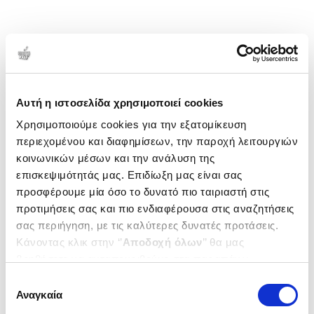
Αυτή η ιστοσελίδα χρησιμοποιεί cookies
Χρησιμοποιούμε cookies για την εξατομίκευση
περιεχομένου και διαφημίσεων, την παροχή λειτουργιών
κοινωνικών μέσων και την ανάλυση της
επισκεψιμότητάς μας. Επιδίωξη μας είναι σας
προσφέρουμε μία όσο το δυνατό πιο ταιριαστή στις
προτιμήσεις σας και πιο ενδιαφέρουσα στις αναζητήσεις
σας περιήγηση, με τις καλύτερες δυνατές προτάσεις.
Κάνοντας κλικ στην ‘’
Αποδοχή όλων
’’ θα μας
βοηθήσετε να ανταποκριθούμε στα παραπάνω.
Μπορείτε επίσης να επεξεργαστείτε ποια cookies σας
Επιλογή
ενδιαφέρουν και να επιλέξετε από τα παρακάτω με την
Αναγκαία
συγκατάθεσης
‘’
Αποδοχή επιλογών
΄΄και να ενημερωθείτε σχετικά με