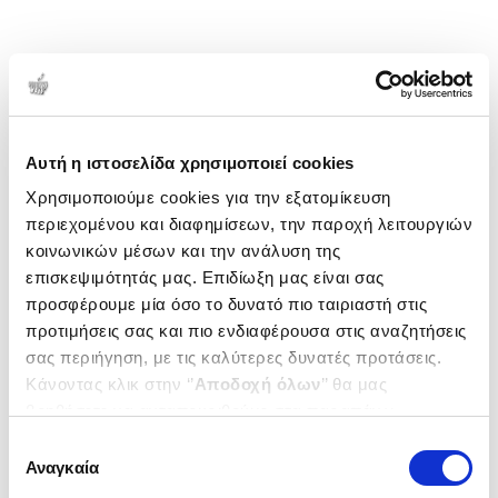
Αυτή η ιστοσελίδα χρησιμοποιεί cookies
Χρησιμοποιούμε cookies για την εξατομίκευση
περιεχομένου και διαφημίσεων, την παροχή λειτουργιών
κοινωνικών μέσων και την ανάλυση της
επισκεψιμότητάς μας. Επιδίωξη μας είναι σας
προσφέρουμε μία όσο το δυνατό πιο ταιριαστή στις
προτιμήσεις σας και πιο ενδιαφέρουσα στις αναζητήσεις
σας περιήγηση, με τις καλύτερες δυνατές προτάσεις.
Κάνοντας κλικ στην ‘’
Αποδοχή όλων
’’ θα μας
βοηθήσετε να ανταποκριθούμε στα παραπάνω.
Μπορείτε επίσης να επεξεργαστείτε ποια cookies σας
Επιλογή
ενδιαφέρουν και να επιλέξετε από τα παρακάτω με την
Αναγκαία
συγκατάθεσης
‘’
Αποδοχή επιλογών
΄΄και να ενημερωθείτε σχετικά με