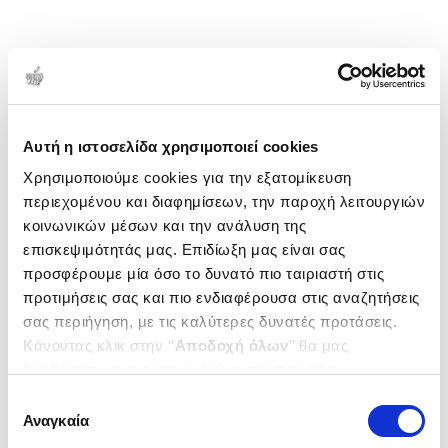
Αυτή η ιστοσελίδα χρησιμοποιεί cookies
Χρησιμοποιούμε cookies για την εξατομίκευση
περιεχομένου και διαφημίσεων, την παροχή λειτουργιών
κοινωνικών μέσων και την ανάλυση της
επισκεψιμότητάς μας. Επιδίωξη μας είναι σας
προσφέρουμε μία όσο το δυνατό πιο ταιριαστή στις
προτιμήσεις σας και πιο ενδιαφέρουσα στις αναζητήσεις
σας περιήγηση, με τις καλύτερες δυνατές προτάσεις.
Κάνοντας κλικ στην ‘’
Αποδοχή όλων
’’ θα μας
βοηθήσετε να ανταποκριθούμε στα παραπάνω.
Μπορείτε επίσης να επεξεργαστείτε ποια cookies σας
Επιλογή
ενδιαφέρουν και να επιλέξετε από τα παρακάτω με την
Αναγκαία
συγκατάθεσης
‘’
Αποδοχή επιλογών
΄΄και να ενημερωθείτε σχετικά με