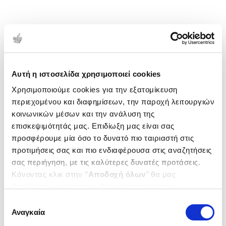
Αυτή η ιστοσελίδα χρησιμοποιεί cookies
Χρησιμοποιούμε cookies για την εξατομίκευση
περιεχομένου και διαφημίσεων, την παροχή λειτουργιών
κοινωνικών μέσων και την ανάλυση της
επισκεψιμότητάς μας. Επιδίωξη μας είναι σας
προσφέρουμε μία όσο το δυνατό πιο ταιριαστή στις
προτιμήσεις σας και πιο ενδιαφέρουσα στις αναζητήσεις
σας περιήγηση, με τις καλύτερες δυνατές προτάσεις.
Κάνοντας κλικ στην ‘’
Αποδοχή όλων
’’ θα μας
βοηθήσετε να ανταποκριθούμε στα παραπάνω.
Μπορείτε επίσης να επεξεργαστείτε ποια cookies σας
Επιλογή
ενδιαφέρουν και να επιλέξετε από τα παρακάτω με την
Αναγκαία
συγκατάθεσης
‘’
Αποδοχή επιλογών
΄΄και να ενημερωθείτε σχετικά με