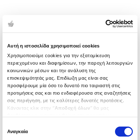
Αυτή η ιστοσελίδα χρησιμοποιεί cookies
Χρησιμοποιούμε cookies για την εξατομίκευση
περιεχομένου και διαφημίσεων, την παροχή λειτουργιών
κοινωνικών μέσων και την ανάλυση της
επισκεψιμότητάς μας. Επιδίωξη μας είναι σας
προσφέρουμε μία όσο το δυνατό πιο ταιριαστή στις
προτιμήσεις σας και πιο ενδιαφέρουσα στις αναζητήσεις
σας περιήγηση, με τις καλύτερες δυνατές προτάσεις.
Κάνοντας κλικ στην ‘’
Αποδοχή όλων
’’ θα μας
βοηθήσετε να ανταποκριθούμε στα παραπάνω.
Μπορείτε επίσης να επεξεργαστείτε ποια cookies σας
Επιλογή
ενδιαφέρουν και να επιλέξετε από τα παρακάτω με την
Αναγκαία
συγκατάθεσης
‘’
Αποδοχή επιλογών
΄΄και να ενημερωθείτε σχετικά με