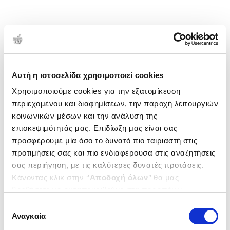
Αυτή η ιστοσελίδα χρησιμοποιεί cookies
Χρησιμοποιούμε cookies για την εξατομίκευση
περιεχομένου και διαφημίσεων, την παροχή λειτουργιών
κοινωνικών μέσων και την ανάλυση της
επισκεψιμότητάς μας. Επιδίωξη μας είναι σας
προσφέρουμε μία όσο το δυνατό πιο ταιριαστή στις
προτιμήσεις σας και πιο ενδιαφέρουσα στις αναζητήσεις
σας περιήγηση, με τις καλύτερες δυνατές προτάσεις.
Κάνοντας κλικ στην ‘’
Αποδοχή όλων
’’ θα μας
βοηθήσετε να ανταποκριθούμε στα παραπάνω.
Μπορείτε επίσης να επεξεργαστείτε ποια cookies σας
Επιλογή
ενδιαφέρουν και να επιλέξετε από τα παρακάτω με την
Αναγκαία
συγκατάθεσης
‘’
Αποδοχή επιλογών
΄΄και να ενημερωθείτε σχετικά με