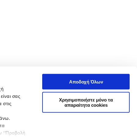
Αποδοχή Όλων
χή
είναι σας
Χρησιμοποιήστε μόνο τα
 στις
απαραίτητα cookies
πάνω.
 τα
ην ‘’Προβολή