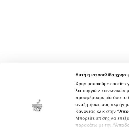
Αυτή η ιστοσελίδα χρησι
Χρησιμοποιούμε cookies γ
λειτουργιών κοινωνικών μ
προσφέρουμε μία όσο το δ
αναζητήσεις σας περιήγησ
Κάνοντας κλικ στην ‘’
Απο
Μπορείτε επίσης να επεξε
παρακάτω με την ‘’
Αποδο