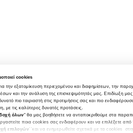
μοποιεί cookies
ια την εξατομίκευση περιεχομένου και διαφημίσεων, την παρο
έσων και την ανάλυση της επισκεψιμότητάς μας. Επιδίωξη μας 
υνατό πιο ταιριαστή στις προτιμήσεις σας και πιο ενδιαφέρουσα
η, με τις καλύτερες δυνατές προτάσεις.
δοχή όλων
’’ θα μας βοηθήσετε να ανταποκριθούμε στα παρα
ργαστείτε ποια cookies σας ενδιαφέρουν και να επιλέξετε από
χή επιλογών
΄΄και να ενημερωθείτε σχετικά με τα cookies στ