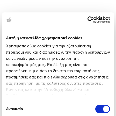
Αυτή η ιστοσελίδα χρησιμοποιεί cookies
Χρησιμοποιούμε cookies για την εξατομίκευση
περιεχομένου και διαφημίσεων, την παροχή λειτουργιών
κοινωνικών μέσων και την ανάλυση της
επισκεψιμότητάς μας. Επιδίωξη μας είναι σας
προσφέρουμε μία όσο το δυνατό πιο ταιριαστή στις
προτιμήσεις σας και πιο ενδιαφέρουσα στις αναζητήσεις
σας περιήγηση, με τις καλύτερες δυνατές προτάσεις.
Κάνοντας κλικ στην ‘’
Αποδοχή όλων
’’ θα μας
βοηθήσετε να ανταποκριθούμε στα παραπάνω.
Μπορείτε επίσης να επεξεργαστείτε ποια cookies σας
Επιλογή
ενδιαφέρουν και να επιλέξετε από τα παρακάτω με την
Αναγκαία
συγκατάθεσης
‘’
Αποδοχή επιλογών
΄΄και να ενημερωθείτε σχετικά με