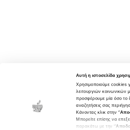
Αυτή η ιστοσελίδα χρησι
Χρησιμοποιούμε cookies γ
λειτουργιών κοινωνικών μ
προσφέρουμε μία όσο το δ
αναζητήσεις σας περιήγησ
Κάνοντας κλικ στην ‘’
Απο
Μπορείτε επίσης να επεξε
παρακάτω με την ‘’
Αποδο