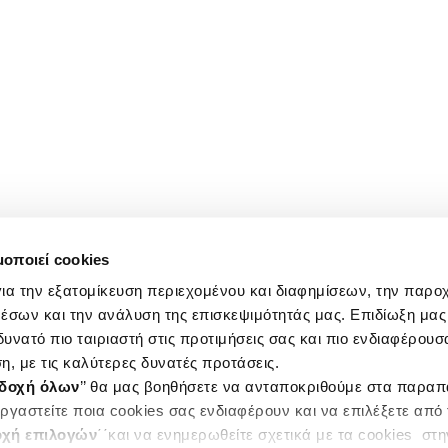
μοποιεί cookies
ια την εξατομίκευση περιεχομένου και διαφημίσεων, την παρο
έσων και την ανάλυση της επισκεψιμότητάς μας. Επιδίωξη μας 
υνατό πιο ταιριαστή στις προτιμήσεις σας και πιο ενδιαφέρουσα
η, με τις καλύτερες δυνατές προτάσεις.
δοχή όλων
’’ θα μας βοηθήσετε να ανταποκριθούμε στα παρα
ργαστείτε ποια cookies σας ενδιαφέρουν και να επιλέξετε από
χή επιλογών
΄΄και να ενημερωθείτε σχετικά με τα cookies στ