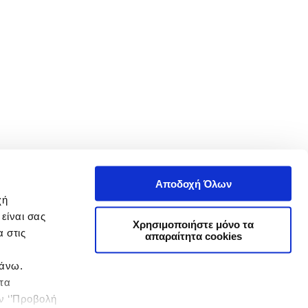
Αποδοχή Όλων
χή
είναι σας
Χρησιμοποιήστε μόνο τα
 στις
απαραίτητα cookies
πάνω.
 τα
ην ‘’Προβολή