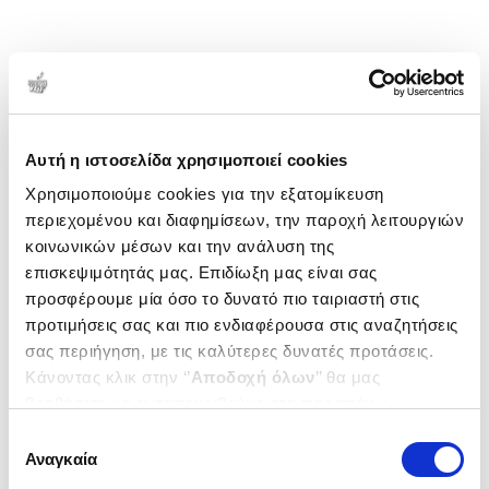
Αυτή η ιστοσελίδα χρησιμοποιεί cookies
Χρησιμοποιούμε cookies για την εξατομίκευση
περιεχομένου και διαφημίσεων, την παροχή λειτουργιών
κοινωνικών μέσων και την ανάλυση της
επισκεψιμότητάς μας. Επιδίωξη μας είναι σας
προσφέρουμε μία όσο το δυνατό πιο ταιριαστή στις
προτιμήσεις σας και πιο ενδιαφέρουσα στις αναζητήσεις
σας περιήγηση, με τις καλύτερες δυνατές προτάσεις.
Κάνοντας κλικ στην ‘’
Αποδοχή όλων
’’ θα μας
βοηθήσετε να ανταποκριθούμε στα παραπάνω.
Μπορείτε επίσης να επεξεργαστείτε ποια cookies σας
Επιλογή
ενδιαφέρουν και να επιλέξετε από τα παρακάτω με την
Αναγκαία
συγκατάθεσης
‘’
Αποδοχή επιλογών
΄΄και να ενημερωθείτε σχετικά με