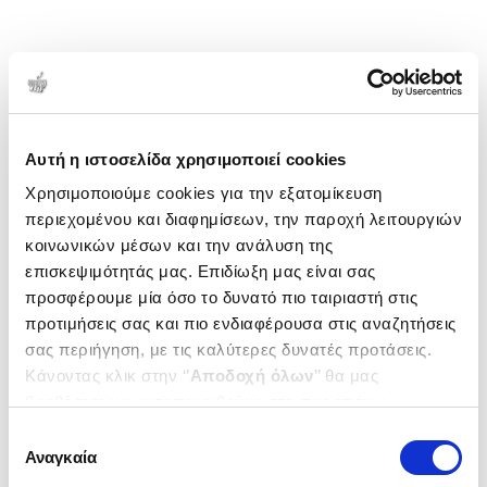
Αυτή η ιστοσελίδα χρησιμοποιεί cookies
Χρησιμοποιούμε cookies για την εξατομίκευση
περιεχομένου και διαφημίσεων, την παροχή λειτουργιών
κοινωνικών μέσων και την ανάλυση της
επισκεψιμότητάς μας. Επιδίωξη μας είναι σας
προσφέρουμε μία όσο το δυνατό πιο ταιριαστή στις
προτιμήσεις σας και πιο ενδιαφέρουσα στις αναζητήσεις
σας περιήγηση, με τις καλύτερες δυνατές προτάσεις.
Κάνοντας κλικ στην ‘’
Αποδοχή όλων
’’ θα μας
βοηθήσετε να ανταποκριθούμε στα παραπάνω.
Μπορείτε επίσης να επεξεργαστείτε ποια cookies σας
Επιλογή
ενδιαφέρουν και να επιλέξετε από τα παρακάτω με την
Αναγκαία
συγκατάθεσης
‘’
Αποδοχή επιλογών
΄΄και να ενημερωθείτε σχετικά με