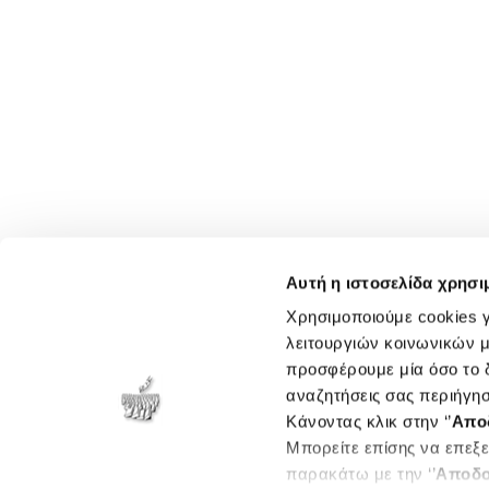
Αυτή η ιστοσελίδα χρησι
Χρησιμοποιούμε cookies γ
λειτουργιών κοινωνικών μ
προσφέρουμε μία όσο το δ
αναζητήσεις σας περιήγησ
Κάνοντας κλικ στην ‘’
Απο
Μπορείτε επίσης να επεξε
παρακάτω με την ‘’
Αποδο