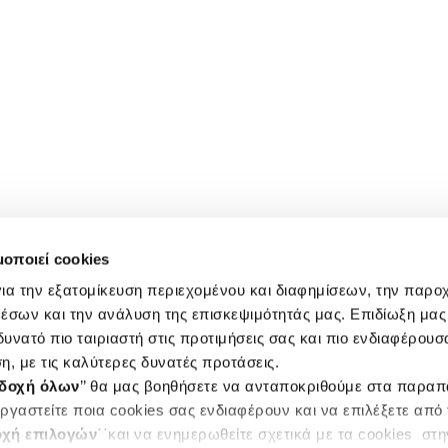
μοποιεί cookies
ια την εξατομίκευση περιεχομένου και διαφημίσεων, την παρο
έσων και την ανάλυση της επισκεψιμότητάς μας. Επιδίωξη μας 
υνατό πιο ταιριαστή στις προτιμήσεις σας και πιο ενδιαφέρουσα
η, με τις καλύτερες δυνατές προτάσεις.
δοχή όλων
’’ θα μας βοηθήσετε να ανταποκριθούμε στα παρα
ργαστείτε ποια cookies σας ενδιαφέρουν και να επιλέξετε από
χή επιλογών
΄΄και να ενημερωθείτε σχετικά με τα cookies στ