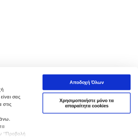
Αποδοχή Όλων
χή
είναι σας
Χρησιμοποιήστε μόνο τα
 στις
απαραίτητα cookies
πάνω.
 τα
ην ‘’Προβολή