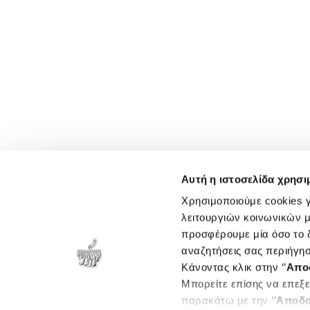
Αυτή η ιστοσελίδα χρησι
Χρησιμοποιούμε cookies γ
λειτουργιών κοινωνικών μ
προσφέρουμε μία όσο το δ
αναζητήσεις σας περιήγησ
Κάνοντας κλικ στην ‘’
Απο
Μπορείτε επίσης να επεξε
παρακάτω με την ‘’
Αποδο