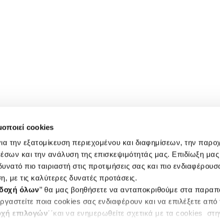
μοποιεί cookies
ια την εξατομίκευση περιεχομένου και διαφημίσεων, την παρο
έσων και την ανάλυση της επισκεψιμότητάς μας. Επιδίωξη μας 
υνατό πιο ταιριαστή στις προτιμήσεις σας και πιο ενδιαφέρουσα
η, με τις καλύτερες δυνατές προτάσεις.
δοχή όλων
’’ θα μας βοηθήσετε να ανταποκριθούμε στα παρα
ργαστείτε ποια cookies σας ενδιαφέρουν και να επιλέξετε από
χή επιλογών
΄΄και να ενημερωθείτε σχετικά με τα cookies στ