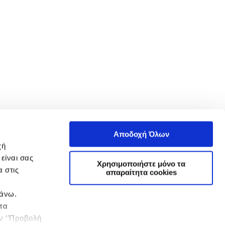
Αποδοχή Όλων
χή
είναι σας
Χρησιμοποιήστε μόνο τα
 στις
απαραίτητα cookies
πάνω.
 τα
ην ‘’Προβολή