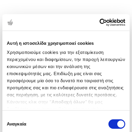
Αυτή η ιστοσελίδα χρησιμοποιεί cookies
Χρησιμοποιούμε cookies για την εξατομίκευση
περιεχομένου και διαφημίσεων, την παροχή λειτουργιών
κοινωνικών μέσων και την ανάλυση της
επισκεψιμότητάς μας. Επιδίωξη μας είναι σας
προσφέρουμε μία όσο το δυνατό πιο ταιριαστή στις
προτιμήσεις σας και πιο ενδιαφέρουσα στις αναζητήσεις
σας περιήγηση, με τις καλύτερες δυνατές προτάσεις.
Κάνοντας κλικ στην ‘’
Αποδοχή όλων
’’ θα μας
βοηθήσετε να ανταποκριθούμε στα παραπάνω.
Μπορείτε επίσης να επεξεργαστείτε ποια cookies σας
Επιλογή
ενδιαφέρουν και να επιλέξετε από τα παρακάτω με την
Αναγκαία
συγκατάθεσης
‘’
Αποδοχή επιλογών
΄΄και να ενημερωθείτε σχετικά με