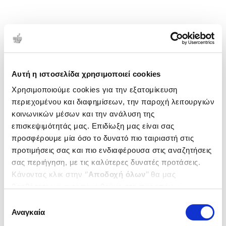
Αυτή η ιστοσελίδα χρησιμοποιεί cookies
Χρησιμοποιούμε cookies για την εξατομίκευση
περιεχομένου και διαφημίσεων, την παροχή λειτουργιών
κοινωνικών μέσων και την ανάλυση της
επισκεψιμότητάς μας. Επιδίωξη μας είναι σας
προσφέρουμε μία όσο το δυνατό πιο ταιριαστή στις
προτιμήσεις σας και πιο ενδιαφέρουσα στις αναζητήσεις
σας περιήγηση, με τις καλύτερες δυνατές προτάσεις.
Κάνοντας κλικ στην ‘’
Αποδοχή όλων
’’ θα μας
βοηθήσετε να ανταποκριθούμε στα παραπάνω.
Μπορείτε επίσης να επεξεργαστείτε ποια cookies σας
Επιλογή
ενδιαφέρουν και να επιλέξετε από τα παρακάτω με την
Αναγκαία
συγκατάθεσης
‘’
Αποδοχή επιλογών
΄΄και να ενημερωθείτε σχετικά με