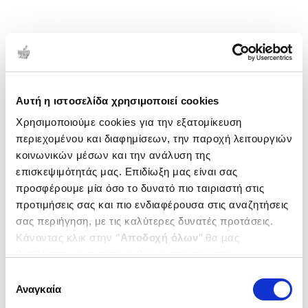
Αυτή η ιστοσελίδα χρησιμοποιεί cookies
Χρησιμοποιούμε cookies για την εξατομίκευση
περιεχομένου και διαφημίσεων, την παροχή λειτουργιών
κοινωνικών μέσων και την ανάλυση της
επισκεψιμότητάς μας. Επιδίωξη μας είναι σας
προσφέρουμε μία όσο το δυνατό πιο ταιριαστή στις
προτιμήσεις σας και πιο ενδιαφέρουσα στις αναζητήσεις
σας περιήγηση, με τις καλύτερες δυνατές προτάσεις.
Κάνοντας κλικ στην ‘’
Αποδοχή όλων
’’ θα μας
βοηθήσετε να ανταποκριθούμε στα παραπάνω.
Μπορείτε επίσης να επεξεργαστείτε ποια cookies σας
Επιλογή
ενδιαφέρουν και να επιλέξετε από τα παρακάτω με την
Αναγκαία
συγκατάθεσης
‘’
Αποδοχή επιλογών
΄΄και να ενημερωθείτε σχετικά με