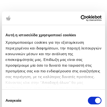
Αυτή η ιστοσελίδα χρησιμοποιεί cookies
Χρησιμοποιούμε cookies για την εξατομίκευση
περιεχομένου και διαφημίσεων, την παροχή λειτουργιών
κοινωνικών μέσων και την ανάλυση της
επισκεψιμότητάς μας. Επιδίωξη μας είναι σας
προσφέρουμε μία όσο το δυνατό πιο ταιριαστή στις
προτιμήσεις σας και πιο ενδιαφέρουσα στις αναζητήσεις
σας περιήγηση, με τις καλύτερες δυνατές προτάσεις.
Κάνοντας κλικ στην ‘’
Αποδοχή όλων
’’ θα μας
βοηθήσετε να ανταποκριθούμε στα παραπάνω.
Μπορείτε επίσης να επεξεργαστείτε ποια cookies σας
Επιλογή
ενδιαφέρουν και να επιλέξετε από τα παρακάτω με την
Αναγκαία
συγκατάθεσης
‘’
Αποδοχή επιλογών
΄΄και να ενημερωθείτε σχετικά με