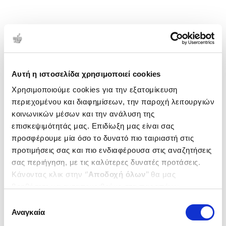
Αυτή η ιστοσελίδα χρησιμοποιεί cookies
Χρησιμοποιούμε cookies για την εξατομίκευση
περιεχομένου και διαφημίσεων, την παροχή λειτουργιών
κοινωνικών μέσων και την ανάλυση της
επισκεψιμότητάς μας. Επιδίωξη μας είναι σας
προσφέρουμε μία όσο το δυνατό πιο ταιριαστή στις
προτιμήσεις σας και πιο ενδιαφέρουσα στις αναζητήσεις
σας περιήγηση, με τις καλύτερες δυνατές προτάσεις.
Κάνοντας κλικ στην ‘’
Αποδοχή όλων
’’ θα μας
βοηθήσετε να ανταποκριθούμε στα παραπάνω.
Μπορείτε επίσης να επεξεργαστείτε ποια cookies σας
Επιλογή
ενδιαφέρουν και να επιλέξετε από τα παρακάτω με την
Αναγκαία
συγκατάθεσης
‘’
Αποδοχή επιλογών
΄΄και να ενημερωθείτε σχετικά με