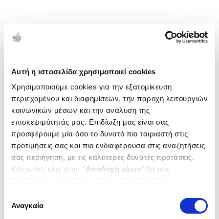
Αυτή η ιστοσελίδα χρησιμοποιεί cookies
Χρησιμοποιούμε cookies για την εξατομίκευση
περιεχομένου και διαφημίσεων, την παροχή λειτουργιών
κοινωνικών μέσων και την ανάλυση της
επισκεψιμότητάς μας. Επιδίωξη μας είναι σας
προσφέρουμε μία όσο το δυνατό πιο ταιριαστή στις
προτιμήσεις σας και πιο ενδιαφέρουσα στις αναζητήσεις
σας περιήγηση, με τις καλύτερες δυνατές προτάσεις.
Κάνοντας κλικ στην ‘’
Αποδοχή όλων
’’ θα μας
βοηθήσετε να ανταποκριθούμε στα παραπάνω.
Μπορείτε επίσης να επεξεργαστείτε ποια cookies σας
Επιλογή
ενδιαφέρουν και να επιλέξετε από τα παρακάτω με την
Αναγκαία
συγκατάθεσης
‘’
Αποδοχή επιλογών
΄΄και να ενημερωθείτε σχετικά με