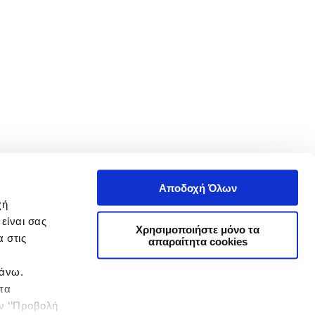
Αποδοχή Όλων
χή
είναι σας
Χρησιμοποιήστε μόνο τα
 στις
απαραίτητα cookies
πάνω.
 τα
ην ‘’Προβολή