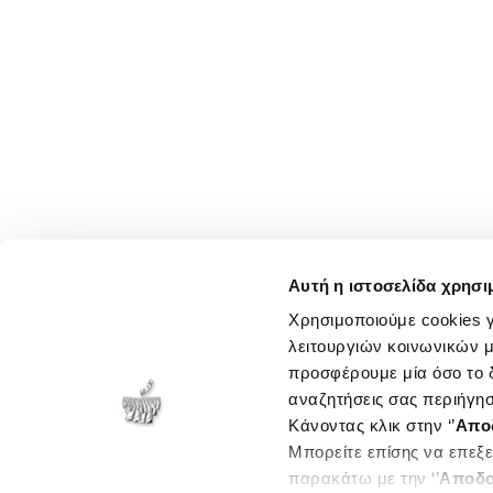
Αυτή η ιστοσελίδα χρησι
Χρησιμοποιούμε cookies γ
λειτουργιών κοινωνικών μ
προσφέρουμε μία όσο το δ
αναζητήσεις σας περιήγησ
Κάνοντας κλικ στην ‘’
Απο
Μπορείτε επίσης να επεξε
παρακάτω με την ‘’
Αποδο