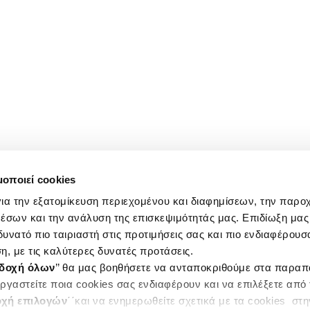
μοποιεί cookies
ια την εξατομίκευση περιεχομένου και διαφημίσεων, την παρο
έσων και την ανάλυση της επισκεψιμότητάς μας. Επιδίωξη μας 
υνατό πιο ταιριαστή στις προτιμήσεις σας και πιο ενδιαφέρουσα
η, με τις καλύτερες δυνατές προτάσεις.
δοχή όλων
’’ θα μας βοηθήσετε να ανταποκριθούμε στα παρα
ργαστείτε ποια cookies σας ενδιαφέρουν και να επιλέξετε από
χή επιλογών
΄΄και να ενημερωθείτε σχετικά με τα cookies στ